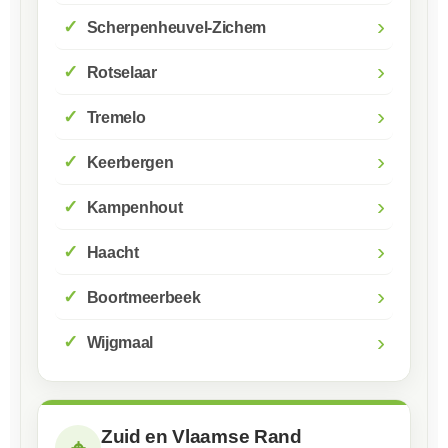
›
Scherpenheuvel-Zichem
›
Rotselaar
›
Tremelo
›
Keerbergen
›
Kampenhout
›
Haacht
›
Boortmeerbeek
›
Wijgmaal
Zuid en Vlaamse Rand
⌖