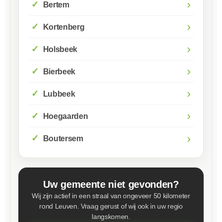
›
Bertem
›
Kortenberg
›
Holsbeek
›
Bierbeek
›
Lubbeek
›
Hoegaarden
›
Boutersem
Uw gemeente niet gevonden?
Wij zijn actief in een straal van ongeveer 50 kilometer
rond Leuven. Vraag gerust of wij ook in uw regio
langskomen.