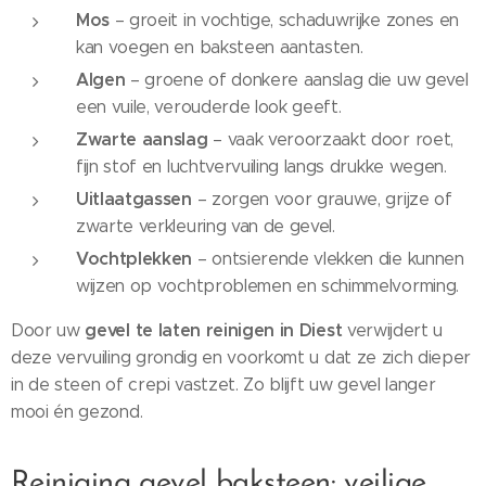
Mos
– groeit in vochtige, schaduwrijke zones en
kan voegen en baksteen aantasten.
Algen
– groene of donkere aanslag die uw gevel
een vuile, verouderde look geeft.
Zwarte aanslag
– vaak veroorzaakt door roet,
fijn stof en luchtvervuiling langs drukke wegen.
Uitlaatgassen
– zorgen voor grauwe, grijze of
zwarte verkleuring van de gevel.
Vochtplekken
– ontsierende vlekken die kunnen
wijzen op vochtproblemen en schimmelvorming.
gevel te laten reinigen in Diest
Door uw
verwijdert u
deze vervuiling grondig en voorkomt u dat ze zich dieper
in de steen of crepi vastzet. Zo blijft uw gevel langer
mooi én gezond.
Reiniging gevel baksteen: veilige